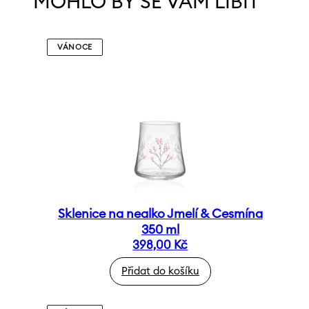
MOHLO BY SE VÁM LÍBIT
VÁNOCE
Sklenice na nealko Jmelí & Cesmína
350 ml
398,00
Kč
Přidat do košíku