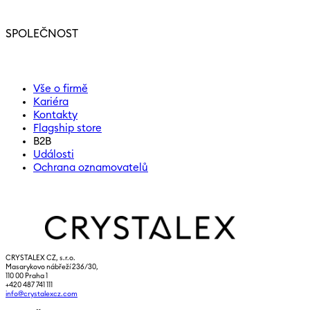
SPOLEČNOST
Vše o firmě
Kariéra
Kontakty
Flagship store
B2B
Události
Ochrana oznamovatelů
CRYSTALEX CZ, s.r.o.
Masarykovo nábřeží 236/30,
110 00 Praha 1
+420 487 741 111
info@crystalexcz.com