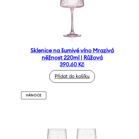
Sklenice na šumivé víno Mrazivá
něžnost 220ml | Růžová
390,60
Kč
Přidat do košíku
VÁNOCE