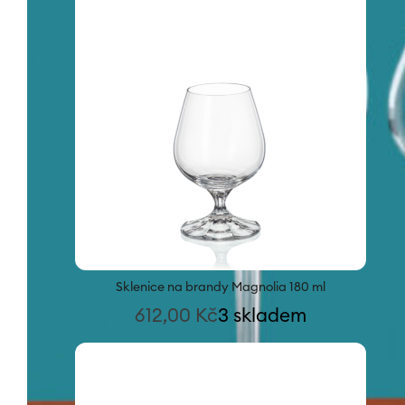
Sklenice na brandy Magnolia 180 ml
612,00
Kč
3 skladem