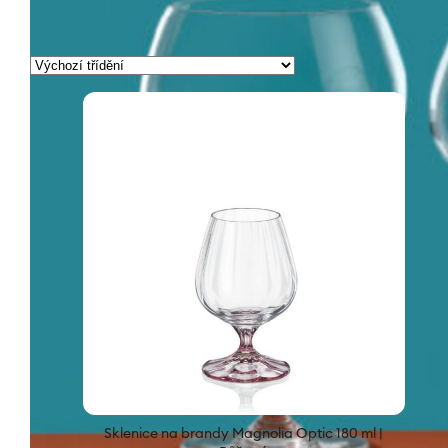
Zobrazeno 12 výsledků
Sklenice na brandy Magnolia Optic 180 ml |