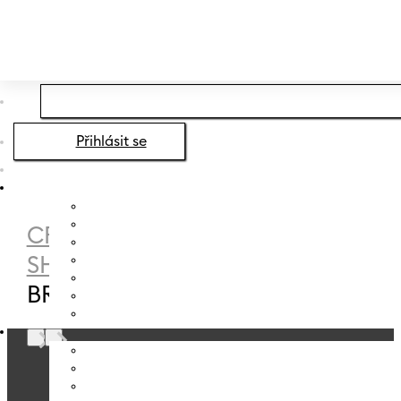
Přeskočit na hlavní obsah
Přeskočit na zápatí
Přihlásit se
CRYSTALEX
/
E-
SHOP
/
DESTILÁTY
/
SKLENICE NA
BRANDY