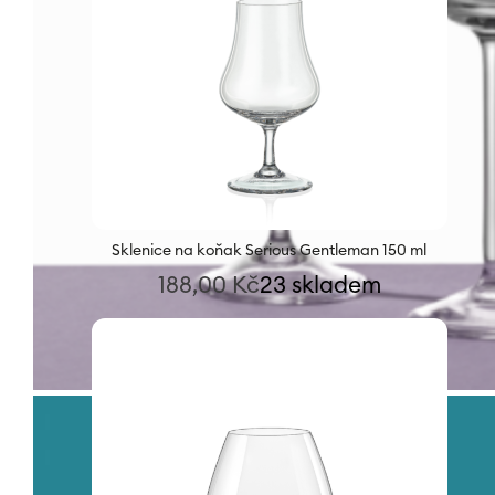
Sklenice na koňak Serious Gentleman 150 ml
188,00
Kč
23 skladem