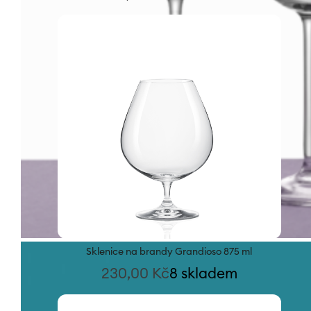
Sklenice na brandy Grandioso 875 ml
230,00
Kč
8 skladem