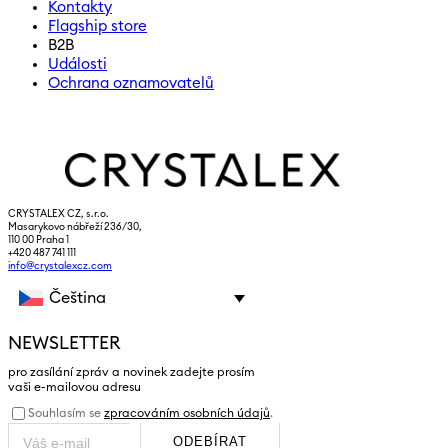
Kontakty
Flagship store
B2B
Události
Ochrana oznamovatelů
CRYSTALEX CZ, s.r.o.
Masarykovo nábřeží 236/30,
110 00 Praha 1
+420 487 741 111
info@crystalexcz.com
Čeština
NEWSLETTER
pro zasílání zpráv a novinek zadejte prosím
vaši e-mailovou adresu
Souhlasím se
zpracováním osobních údajů
.
ODEBÍRAT