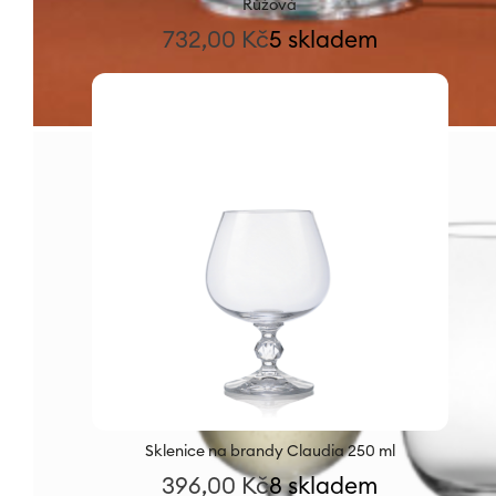
Růžová
732,00
Kč
5 skladem
Sklenice na brandy Claudia 250 ml
396,00
Kč
8 skladem