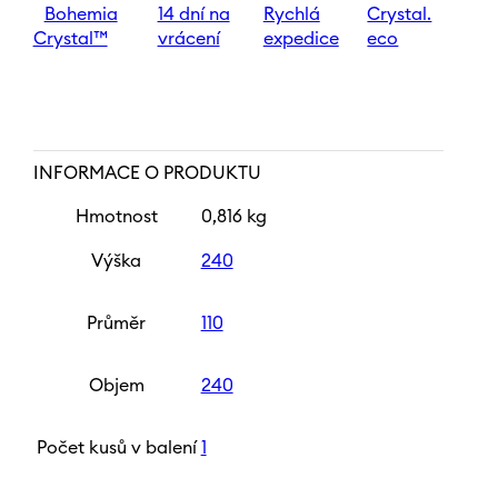
Bohemia
14 dní na
Rychlá
Crystal.
Crystal™
vrácení
expedice
eco
INFORMACE O PRODUKTU
Hmotnost
0,816 kg
Výška
240
Průměr
110
Objem
240
Počet kusů v balení
1