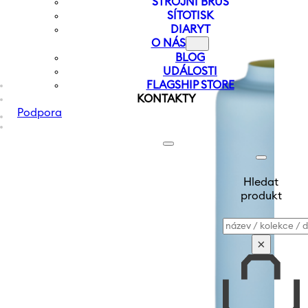
STROJNÍ BRUS
SÍTOTISK
DIARYT
O NÁS
BLOG
UDÁLOSTI
FLAGSHIP STORE
KONTAKTY
Podpora
Hledat
produkt
Vyhledávání
×