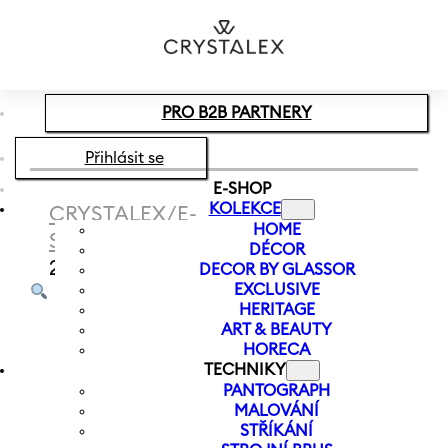
Přeskočit na hlavní obsah
Přeskočit na zápatí
PRO B2B PARTNERY
Přihlásit se
E-SHOP
KOLEKCE
CRYSTALEX
/
E-
HOME
SHOP
/
VÁZY
/
PASTELOVÁ VÁZA
DÉCOR
240 MM | MODRÁ
DECOR BY GLASSOR
EXCLUSIVE
HERITAGE
ART & BEAUTY
HORECA
TECHNIKY
PANTOGRAPH
MALOVÁNÍ
STŘÍKÁNÍ