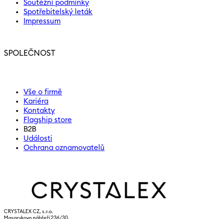
Soutěžní podmínky
Spotřebitelský leták
Impressum
SPOLEČNOST
Vše o firmě
Kariéra
Kontakty
Flagship store
B2B
Události
Ochrana oznamovatelů
CRYSTALEX CZ, s.r.o.
Masarykovo nábřeží 236/30,