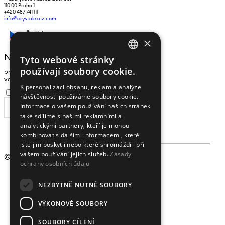
110 00 Praha 1
+420 487 741 111
info@crystalexcz.com
Čeština
×
NEWSLETTER
Tyto webové stránky
CZECH
používají soubory cookie.
pro zasílání zpráv a novinek zadejte prosím
ENGLISH
vaši e-mailovou adresu
K personalizaci obsahu, reklam a analýze
Souhlasím se
zpracováním osobních údajů
.
návštěvnosti používáme soubory cookie.
Informace o vašem používání našich stránek
ODEBÍRAT
také sdílíme s našimi reklamními a
analytickými partnery, kteří je mohou
kombinovat s dalšími informacemi, které
jste jim poskytli nebo které shromáždili při
vašem používání jejich služeb.
Zásady
© 2009 - 2026
Crystalex CZ, s.r.o.
ochrany osobních údajů
NEZBYTNĚ NUTNÉ SOUBORY
VÝKONOVÉ SOUBORY
SOUBORY CÍLENÍ