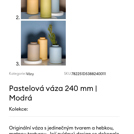
Kategorie:
SKU:
782251D53882400111
Vázy
Pastelová váza 240 mm |
Modrá
Kolekce:
Originální váza s jedinečným tvarem a hebkou,
matnou texturou. Její zvídavý design se dokonale