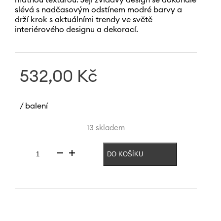
slévá s nadčasovým odstínem modré barvy a
drží krok s aktuálními trendy ve světě
interiérového designu a dekorací.
532,00
Kč
/ balení
13 skladem
DO KOŠÍKU
Pastelová
váza
240
mm
|
Modrá
množství