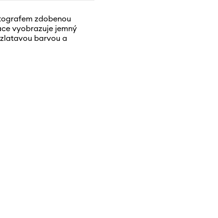
antografem zdobenou
race vyobrazuje jemný
u zlatavou barvou a