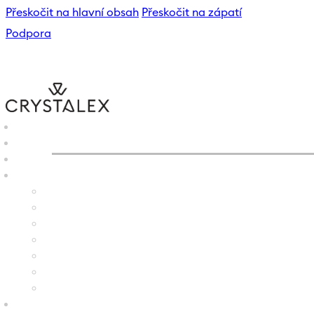
Přeskočit na hlavní obsah
Přeskočit na zápatí
Podpora
CRYSTALEX
/
E-SHOP
/
VÁZ
B2B