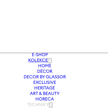
E-SHOP
KOLEKCE
HOME
Y
/
VÁZA EXCELSIOR 250 MM
DÉCOR
DECOR BY GLASSOR
EXCLUSIVE
HERITAGE
ART & BEAUTY
HORECA
TECHNIKY