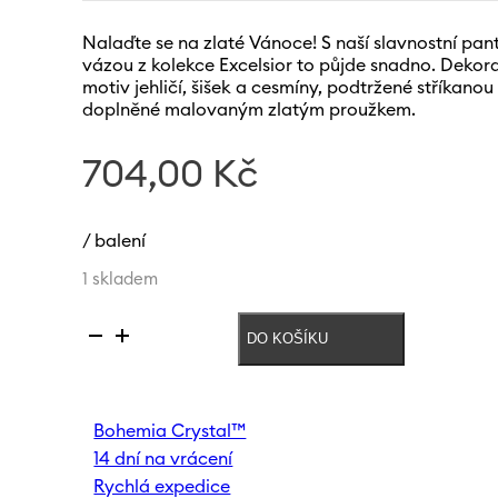
Nalaďte se na zlaté Vánoce! S naší slavnostní p
vázou z kolekce Excelsior to půjde snadno. Deko
motiv jehličí, šišek a cesmíny, podtržené stříkano
doplněné malovaným zlatým proužkem.
704,00
Kč
/ balení
1 skladem
DO KOŠÍKU
Váza
Excelsior
250
mm
Bohemia Crystal™
množství
14 dní na vrácení
Rychlá expedice