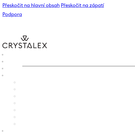
Přeskočit na hlavní obsah
Přeskočit na zápatí
Podpora
CRYSTALEX
/
E-SHOP
/
VÁZ
B2B