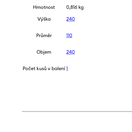
Hmotnost
0,816 kg
Výška
240
Průměr
110
Objem
240
Počet kusů v balení
1