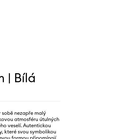
 | Bílá
 v sobě nezapře malý
kovou atmosféru útulných
ho veselí. Autentickou
vy, které svou symbolikou
ravou formou připomínají