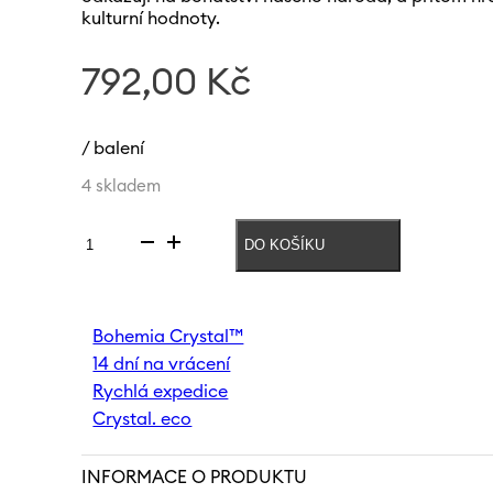
kulturní hodnoty.
792,00
Kč
/ balení
4 skladem
DO KOŠÍKU
Váza
Folklor
240
mm
Bohemia Crystal™
|
14 dní na vrácení
Bílá
množství
Rychlá expedice
Crystal. eco
INFORMACE O PRODUKTU