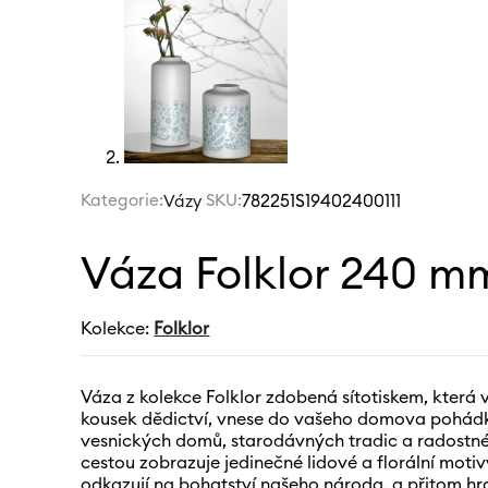
Kategorie:
|
SKU:
782251S19402400111
Vázy
Váza Folklor 240 mm
Kolekce:
Folklor
Váza z kolekce Folklor zdobená sítotiskem, která
kousek dědictví, vnese do vašeho domova pohád
vesnických domů, starodávných tradic a radostné
cestou zobrazuje jedinečné lidové a florální moti
odkazují na bohatství našeho národa, a přitom h