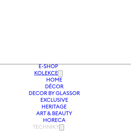
E-SHOP
KOLEKCE
HOME
Y
/
VÁZA FOLKLOR 240 MM | BÍLÁ
DÉCOR
DECOR BY GLASSOR
EXCLUSIVE
HERITAGE
ART & BEAUTY
HORECA
TECHNIKY