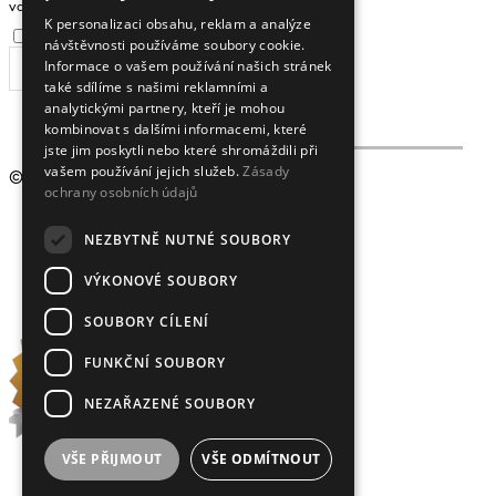
ENGLISH
vaši e-mailovou adresu
K personalizaci obsahu, reklam a analýze
Souhlasím se
zpracováním osobních údajů
.
návštěvnosti používáme soubory cookie.
Informace o vašem používání našich stránek
ODEBÍRAT
také sdílíme s našimi reklamními a
analytickými partnery, kteří je mohou
kombinovat s dalšími informacemi, které
jste jim poskytli nebo které shromáždili při
vašem používání jejich služeb.
Zásady
© 2009 - 2026
Crystalex CZ, s.r.o.
ochrany osobních údajů
NEZBYTNĚ NUTNÉ SOUBORY
VÝKONOVÉ SOUBORY
SOUBORY CÍLENÍ
FUNKČNÍ SOUBORY
NEZAŘAZENÉ SOUBORY
VŠE PŘIJMOUT
VŠE ODMÍTNOUT