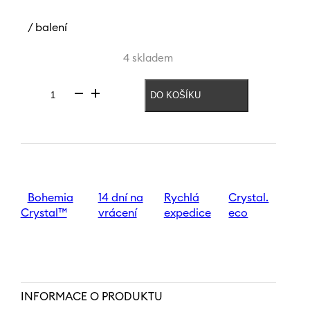
/ balení
4 skladem
DO KOŠÍKU
Váza
Let
it
slow
180
mm
|
Světlehnědá
Bohemia
14 dní na
Rychlá
Crystal.
množství
Crystal™
vrácení
expedice
eco
INFORMACE O PRODUKTU