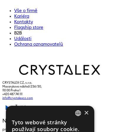
Vše o firmě
Kariéra
Kontakty
Flagship store
B2B
Události
Ochrana oznamovatelů
CRYSTALEX CZ, s.r.o.
Masarykovo nábřeží 236/30,
110 00 Praha 1
+420 487 741 111
info@crystalexcz.com
Čeština
×
NEWSLETTER
Tyto webové stránky
CZECH
používají soubory cookie.
pro zasílání zpráv a novinek zadejte prosím