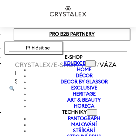
Přeskočit na hlavní obsah
Přeskočit na zápatí
PRO B2B PARTNERY
Přihlásit se
E-SHOP
KOLEKCE
CRYSTALEX
/
E-SHOP
/
VÁZY
/
VÁZA
HOME
LET IT SLOW 180 MM |
DÉCOR
SVĚTLEHNĚDÁ
DECOR BY GLASSOR
EXCLUSIVE
HERITAGE
ART & BEAUTY
HORECA
TECHNIKY
PANTOGRAPH
MALOVÁNÍ
STŘÍKÁNÍ