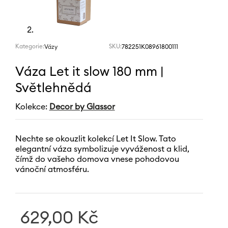
Kategorie:
SKU:
782251K08961800111
Vázy
Váza Let it slow 180 mm |
Světlehnědá
Kolekce:
Decor by Glassor
Nechte se okouzlit kolekcí Let It Slow. Tato
elegantní váza symbolizuje vyváženost a klid,
čímž do vašeho domova vnese pohodovou
vánoční atmosféru.
629,00
Kč