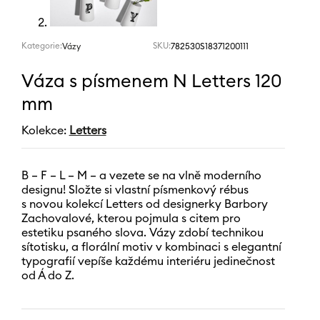
Kategorie:
SKU:
782530S18371200111
Vázy
Váza s písmenem N Letters 120
mm
Kolekce:
Letters
B – F – L – M – a vezete se na vlně moderního
designu! Složte si vlastní písmenkový rébus
s novou kolekcí Letters od designerky Barbory
Zachovalové, kterou pojmula s citem pro
estetiku psaného slova. Vázy zdobí technikou
sítotisku, a florální motiv v kombinaci s elegantní
typografií vepíše každému interiéru jedinečnost
od Á do Z.