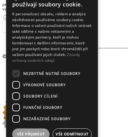
používají soubory cookie.
pro zasílání zpráv a novinek zadejte prosím
ENGLISH
vaši e-mailovou adresu
K personalizaci obsahu, reklam a analýze
Souhlasím se
zpracováním osobních údajů
.
návštěvnosti používáme soubory cookie.
Informace o vašem používání našich stránek
ODEBÍRAT
také sdílíme s našimi reklamními a
analytickými partnery, kteří je mohou
kombinovat s dalšími informacemi, které
jste jim poskytli nebo které shromáždili při
vašem používání jejich služeb.
Zásady
© 2009 - 2026
Crystalex CZ, s.r.o.
ochrany osobních údajů
NEZBYTNĚ NUTNÉ SOUBORY
VÝKONOVÉ SOUBORY
SOUBORY CÍLENÍ
FUNKČNÍ SOUBORY
NEZAŘAZENÉ SOUBORY
VŠE PŘIJMOUT
VŠE ODMÍTNOUT