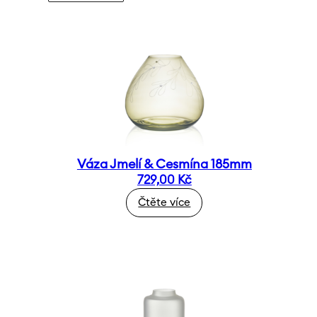
Váza Jmelí & Cesmína 185mm
729,00
Kč
Čtěte více