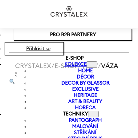
Přeskočit na hlavní obsah
Přeskočit na zápatí
PRO B2B PARTNERY
Přihlásit se
E-SHOP
KOLEKCE
CRYSTALEX
/
E-SHOP
/
VÁZY
/
VÁZA
HOME
S PÍSMENEM N LETTERS 120 MM
DÉCOR
DECOR BY GLASSOR
EXCLUSIVE
HERITAGE
ART & BEAUTY
HORECA
TECHNIKY
PANTOGRAPH
MALOVÁNÍ
STŘÍKÁNÍ