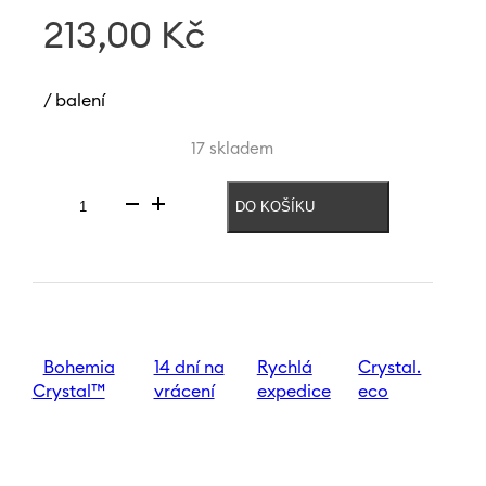
213,00
Kč
/ balení
17 skladem
DO KOŠÍKU
Váza
s
písmenem
N
Letters
120
mm
množství
Bohemia
14 dní na
Rychlá
Crystal.
Crystal™
vrácení
expedice
eco