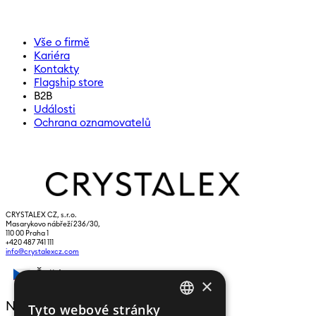
Vše o firmě
Kariéra
Kontakty
Flagship store
B2B
Události
Ochrana oznamovatelů
CRYSTALEX CZ, s.r.o.
Masarykovo nábřeží 236/30,
110 00 Praha 1
+420 487 741 111
info@crystalexcz.com
Čeština
×
NEWSLETTER
Tyto webové stránky
CZECH