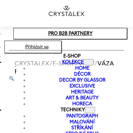
Přeskočit na hlavní obsah
Přeskočit na zápatí
PRO B2B PARTNERY
Přihlásit se
E-SHOP
KOLEKCE
CRYSTALEX
/
E-SHOP
/
VÁZY
/
VÁZA
HOME
FOLKLOR 240 MM | MODRÁ
DÉCOR
DECOR BY GLASSOR
EXCLUSIVE
HERITAGE
ART & BEAUTY
HORECA
TECHNIKY
PANTOGRAPH
MALOVÁNÍ
STŘÍKÁNÍ