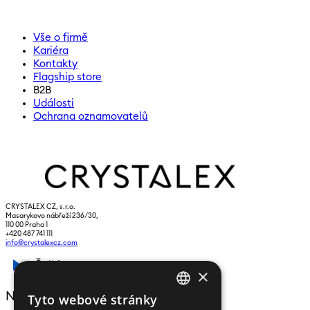
Vše o firmě
Kariéra
Kontakty
Flagship store
B2B
Události
Ochrana oznamovatelů
CRYSTALEX CZ, s.r.o.
Masarykovo nábřeží 236/30,
110 00 Praha 1
+420 487 741 111
info@crystalexcz.com
Čeština
×
NEWSLETTER
Tyto webové stránky
CZECH