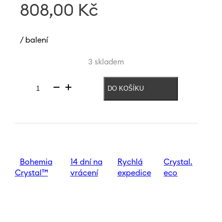
808,00
Kč
/ balení
3 skladem
DO KOŠÍKU
Váza
Folklor
240
mm
|
Modrá
množství
Bohemia
14 dní na
Rychlá
Crystal.
Crystal™
vrácení
expedice
eco