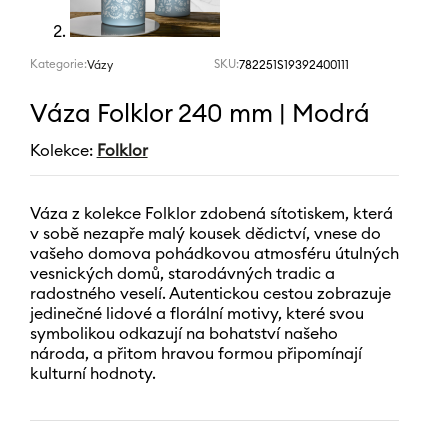
Kategorie:
SKU:
782251S19392400111
Vázy
Váza Folklor 240 mm | Modrá
Kolekce:
Folklor
Váza z kolekce Folklor zdobená sítotiskem, která
v sobě nezapře malý kousek dědictví, vnese do
vašeho domova pohádkovou atmosféru útulných
vesnických domů, starodávných tradic a
radostného veselí. Autentickou cestou zobrazuje
jedinečné lidové a florální motivy, které svou
symbolikou odkazují na bohatství našeho
národa, a přitom hravou formou připomínají
kulturní hodnoty.