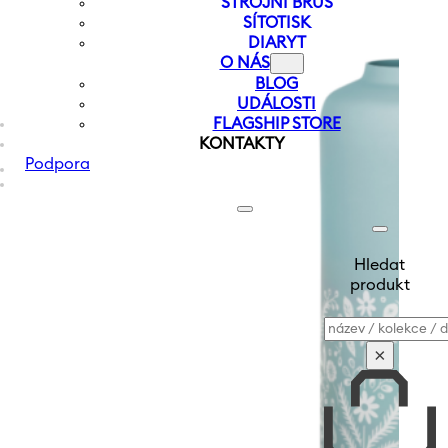
STROJNÍ BRUS
SÍTOTISK
DIARYT
O NÁS
BLOG
UDÁLOSTI
FLAGSHIP STORE
KONTAKTY
Podpora
Hledat
produkt
Vyhledávání
×